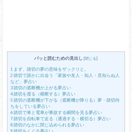
パッと読むための見出し
[
閉じる
]
1
まず、踏切の夢の意味をザックリと。
2
踏切で誰かに出会う「家族や友人・知人・見知らぬ人
など」夢占い
3
踏切の遮断機が上がる夢占い
4
踏切を渡る（横断する）夢占い
5
踏切の遮断機が下がる（遮断機が降りる）夢・踏切待
ちをしている夢占い
6
踏切で車と電車が事故する瞬間を見る夢占い
7
踏切を自転車で走る（通過する・横切る）夢占い
8
踏切のなかに閉じ込められる夢占い
9
踏切をくぐる夢占い