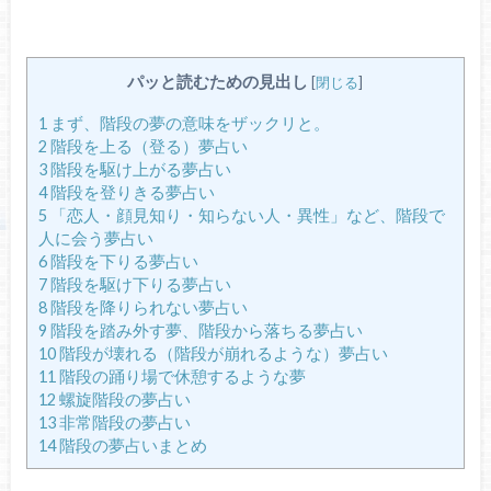
パッと読むための見出し
[
閉じる
]
1
まず、階段の夢の意味をザックリと。
2
階段を上る（登る）夢占い
3
階段を駆け上がる夢占い
4
階段を登りきる夢占い
5
「恋人・顔見知り・知らない人・異性」など、階段で
人に会う夢占い
6
階段を下りる夢占い
7
階段を駆け下りる夢占い
8
階段を降りられない夢占い
9
階段を踏み外す夢、階段から落ちる夢占い
10
階段が壊れる（階段が崩れるような）夢占い
11
階段の踊り場で休憩するような夢
12
螺旋階段の夢占い
13
非常階段の夢占い
14
階段の夢占いまとめ