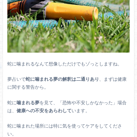
蛇に噛まれるなんて想像しただけでもゾっとしますね。
夢占いで
蛇に噛まれる夢の解釈は二通りあり
、まずは健康
に関する警告から。
蛇に
噛まれる夢
を見て、「恐怖や不安しかなかった」場合
は、
健康への不安をあらわして
います。
蛇に噛まれた場所には特に気を使ってケアをしてくださ
い。