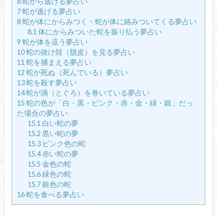
6
蛇から逃げる夢占い
7
蛇が逃げる夢占い
8
蛇が体にからみつく・蛇が体に絡みついてくる夢占い
8.1
体にからみついた蛇を振り払う夢占い
9
蛇が体を這う夢占い
10
蛇の抜け殻（脱皮）を見る夢占い
11
蛇を捕まえる夢占い
12
蛇が死ぬ（死んでいる）夢占い
13
蛇を殺す夢占い
14
蛇が渦（とぐろ）を巻いている夢占い
15
蛇の色が「白・黒・ピンク・赤・金・緑・銀」だっ
た場合の夢占い
15.1
白い蛇の夢
15.2
黒い蛇の夢
15.3
ピンク色の蛇
15.4
赤い蛇の夢
15.5
金色の蛇
15.6
緑色の蛇
15.7
銀色の蛇
16
蛇を食べる夢占い