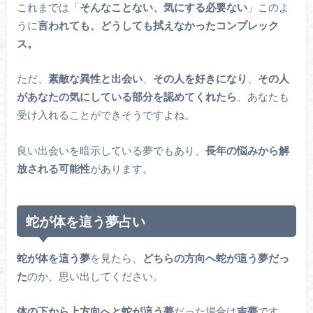
これまでは「
そんなことない、気にする必要ない
」このよ
うに
言われても、どうしても拭えなかったコンプレック
ス。
ただ、
素敵な異性と出会い
、
その人を好きになり
、
その人
があなたの気にしている部分を認めてくれたら
、あなたも
受け入れることができそうですよね。
良い出会いを暗示している夢でもあり、
長年の悩みから解
放される可能性
があります。
蛇が体を這う夢占い
蛇が体を這う夢
を見たら、
どちらの方向へ蛇が這う夢だっ
た
のか、思い出してください。
体の下から上方向へと蛇が這う夢
だった場合は
吉夢
です。