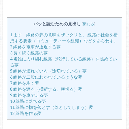
パッと読むための見出し
[
閉じる
]
1
まず、線路の夢の意味をザックリと。 線路は社会を構
成する要素（コミュニティーや組織）などをあらわす。
2
線路を電車が通過する夢
3
長く続く線路の夢
4
複雑に入り組む線路（蛇行している線路）を眺めてい
る夢
5
線路が壊れている（途切れている）夢
6
線路が二股にわかれているような夢
7
線路を歩く夢
8
線路を渡る（横断する、横切る）夢
9
線路を車で走る夢
10
線路に落ちる夢
11
線路に物を落とす（落としてしまう）夢
12
線路を作る夢