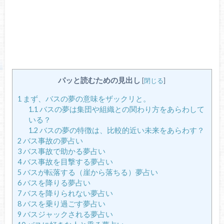
パッと読むための見出し
[
閉じる
]
1
まず、バスの夢の意味をザックリと。
1.1
バスの夢は集団や組織との関わり方をあらわして
いる？
1.2
バスの夢の特徴は、比較的近い未来をあらわす？
2
バス事故の夢占い
3
バス事故で助かる夢占い
4
バス事故を目撃する夢占い
5
バスが転落する（崖から落ちる）夢占い
6
バスを降りる夢占い
7
バスを降りられない夢占い
8
バスを乗り過ごす夢占い
9
バスジャックされる夢占い