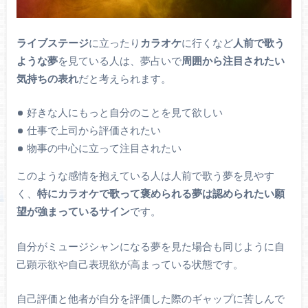
ライブステージ
に立ったり
カラオケ
に行くなど
人前で歌う
ような夢
を見ている人は、夢占いで
周囲から注目されたい
気持ちの表れ
だと考えられます。
好きな人にもっと自分のことを見て欲しい
仕事で上司から評価されたい
物事の中心に立って注目されたい
このような感情を抱えている人は人前で歌う夢を見やす
く、
特に
カラオケで歌って褒められる夢は認められたい願
望が強まっているサイン
です。
自分がミュージシャンになる夢を見た場合も同じように自
己顕示欲や自己表現欲が高まっている状態です。
自己評価と他者が自分を評価した際のギャップに苦しんで